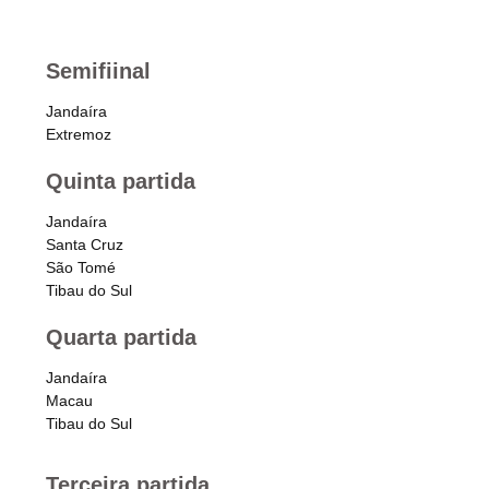
FNF
OUVIDORIA
Editais
Semifiinal
SUPER
MATUTÃO
Atos
Jandaíra
Extremoz
Documentos
Quinta partida
Legislação
Jandaíra
Santa Cruz
Ouvidoria
São Tomé
Tibau do Sul
Outras
Federações
Quarta partida
Links
Jandaíra
Macau
Resoluções
Tibau do Sul
Terceira partida