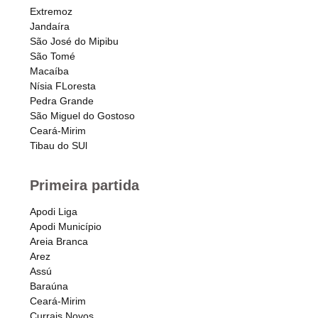
Extremoz
Jandaíra
São José do Mipibu
São Tomé
Macaíba
Nísia FLoresta
Pedra Grande
São Miguel do Gostoso
Ceará-Mirim
Tibau do SUl
Primeira partida
Apodi Liga
Apodi Município
Areia Branca
Arez
Assú
Baraúna
Ceará-Mirim
Currais Novos