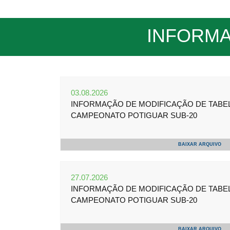
CREDENCIAMENTO
da
FNF
OUVIDORIA
INFORMA
Editais
SUPER
MATUTÃO
Atos
Documentos
03.08.2026
INFORMAÇÃO DE MODIFICAÇÃO DE TABELA 
Legislação
CAMPEONATO POTIGUAR SUB-20
Ouvidoria
BAIXAR ARQUIVO
Outras
Federações
27.07.2026
INFORMAÇÃO DE MODIFICAÇÃO DE TABELA 
Links
CAMPEONATO POTIGUAR SUB-20
Resoluções
BAIXAR ARQUIVO