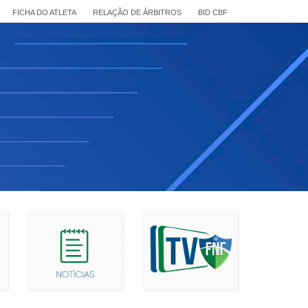
FICHA DO ATLETA
RELAÇÃO DE ÁRBITROS
BID CBF