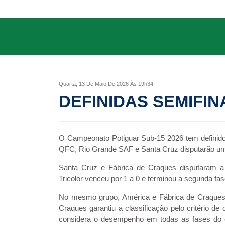
CREDENCIAMENTO
da
FNF
OUVIDORIA
Editais
SUPER
MATUTÃO
Atos
Quarta, 13 De Maio De 2026 Às 19h34
Documentos
DEFINIDAS SEMIFIN
Legislação
Ouvidoria
O Campeonato Potiguar Sub-15 2026 tem definidos
QFC, Rio Grande SAF e Santa Cruz disputarão uma
Outras
Santa Cruz e Fábrica de Craques disputaram a ú
Federações
Tricolor venceu por 1 a 0 e terminou a segunda fa
Links
No mesmo grupo, América e Fábrica de Craques
Craques garantiu a classificação pelo critério d
Resoluções
considera o desempenho em todas as fases do