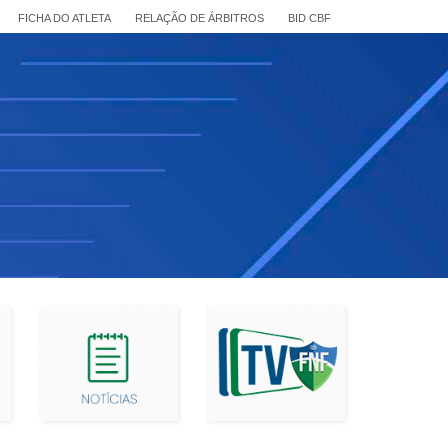
FICHA DO ATLETA
RELAÇÃO DE ÁRBITROS
BID CBF